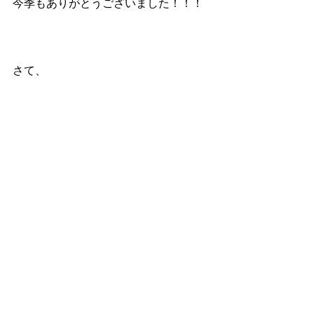
今季もありがとうございました！！！
さて、
今週末はいよいよLOCATING開幕！
一発目は御殿場です。
待ってますねー！
イシノ