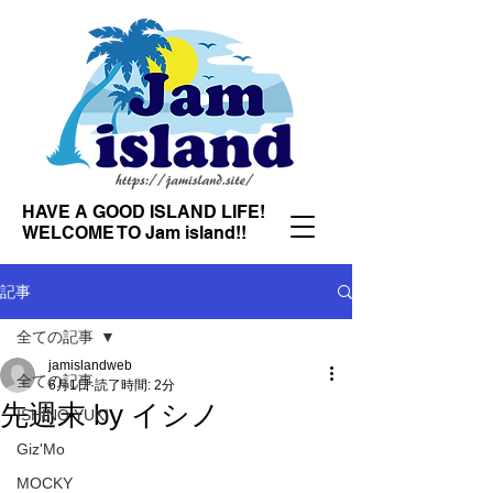
HAVE A GOOD ISLAND LIFE!
WELCOME TO Jam island!!
記事
全ての記事
jamislandweb
全ての記事
6月1日
読了時間: 2分
先週末 by イシノ
ISHINO YUKI
Giz'Mo
MOCKY