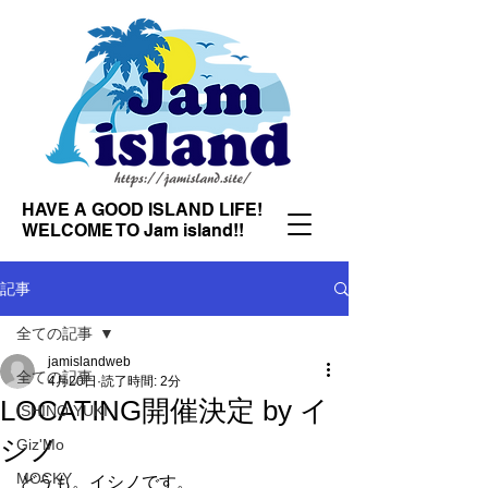
HAVE A GOOD ISLAND LIFE!
WELCOME TO Jam island!!
記事
全ての記事
jamislandweb
全ての記事
4月20日
読了時間: 2分
LOCATING開催決定 by イ
ISHINO YUKI
シノ
Giz'Mo
MOCKY
どうも。イシノです。